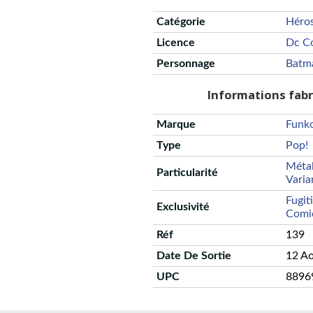
Catégorie
Héro
Licence
Dc C
Personnage
Batm
Informations fab
Marque
Funk
Type
Pop!
Métal
Particularité
Varia
Fugit
Exclusivité
Comi
Réf
139
Date De Sortie
12 A
UPC
8896