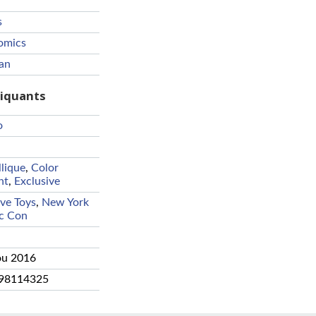
s
omics
an
riquants
o
lique
,
Color
nt
,
Exclusive
ive Toys
,
New York
c Con
ou 2016
98114325