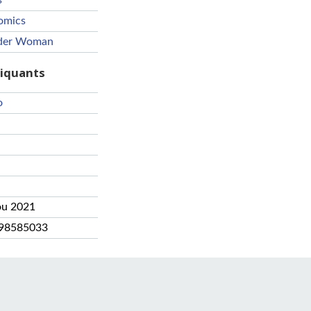
s
omics
er Woman
riquants
o
ou 2021
98585033