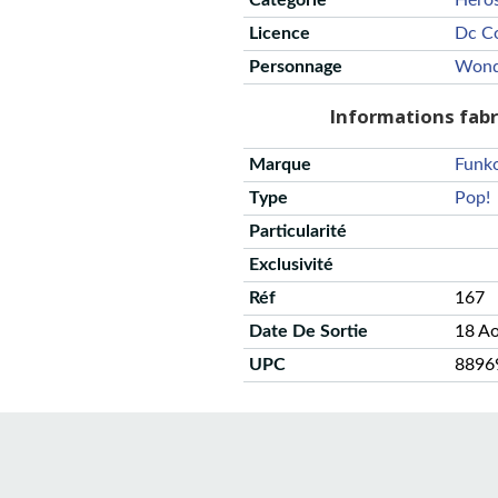
Catégorie
Héro
Licence
Dc C
Personnage
Wond
Informations fab
Marque
Funk
Type
Pop!
Particularité
Exclusivité
Réf
167
Date De Sortie
18 A
UPC
8896
CGU
Protection des données
Politique de confidentialité