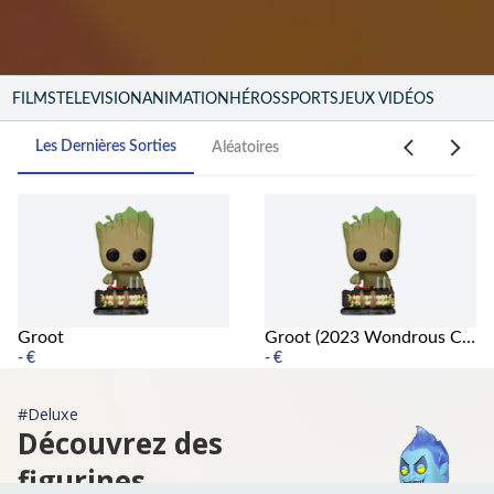
FILMS
TELEVISION
ANIMATION
HÉROS
SPORTS
JEUX VIDÉOS
Les Dernières Sorties
Aléatoires
Groot
Groot (2023 Wondrous Convention)
-
€
-
€
#Deluxe
Découvrez des
figurines