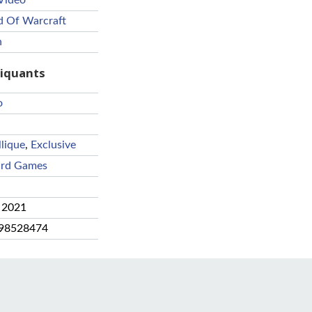
Vidéo
d Of Warcraft
n
riquants
o
lique
,
Exclusive
ard Games
 2021
98528474