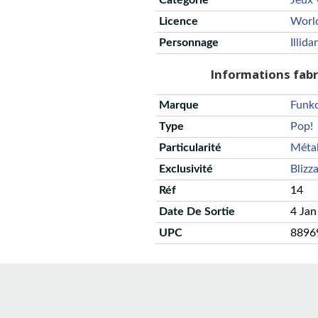
Catégorie
Jeux 
Licence
Worl
Personnage
Illida
Informations fab
Marque
Funk
Type
Pop!
Particularité
Métal
Exclusivité
Blizz
Réf
14
Date De Sortie
4 Jan
UPC
8896
CGU
Protection des données
Politique de confidentialité