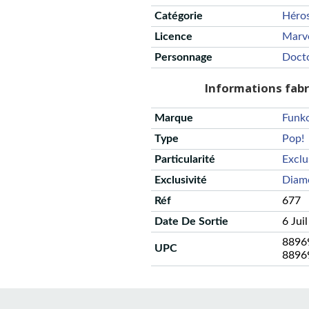
Catégorie
Héro
Licence
Marv
Personnage
Doct
Informations fab
Marque
Funk
Type
Pop!
Particularité
Exclu
Exclusivité
Diam
Réf
677
Date De Sortie
6 Jui
8896
UPC
8896