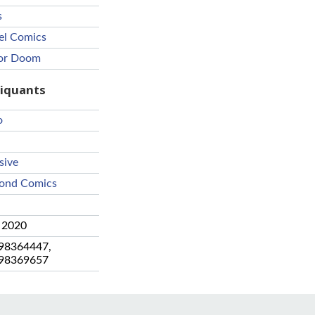
s
el Comics
or Doom
riquants
o
sive
ond Comics
l 2020
98364447
,
98369657