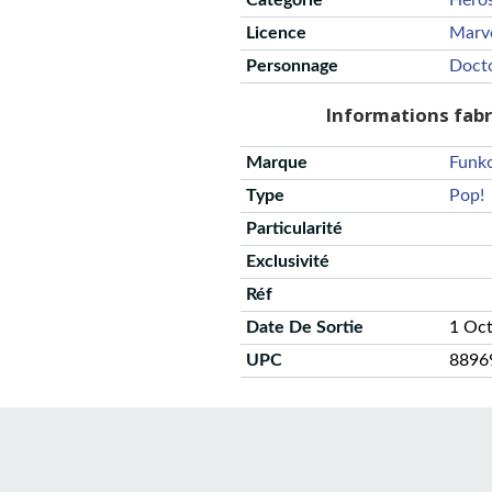
Catégorie
Héro
Licence
Marv
Personnage
Doct
Informations fab
Marque
Funk
Type
Pop!
Particularité
Exclusivité
Réf
Date De Sortie
1 Oc
UPC
8896
CGU
Protection des données
Politique de confidentialité