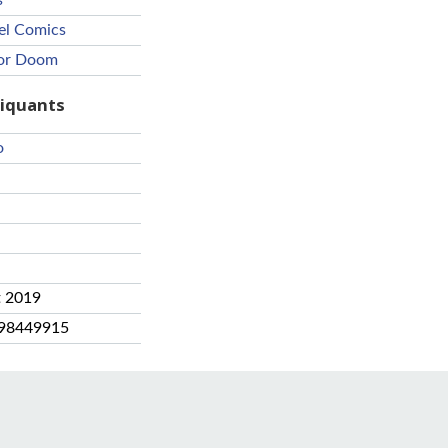
s
el Comics
or Doom
riquants
o
t 2019
98449915