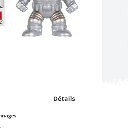
Détails
onnages