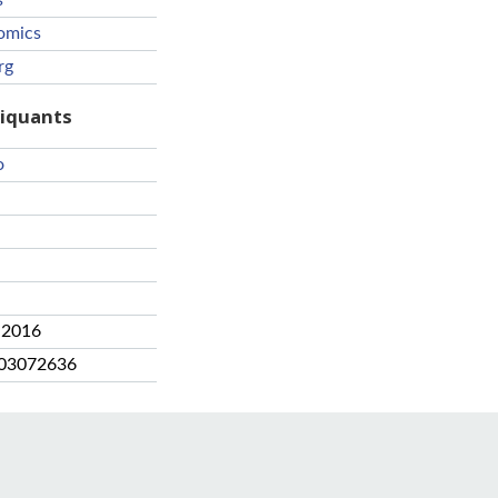
s
omics
rg
riquants
o
 2016
03072636