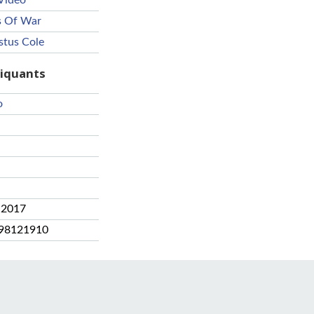
Vidéo
s Of War
stus Cole
riquants
o
 2017
98121910