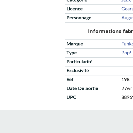
Catégorie
Jeux 
Licence
Gear
Personnage
Augu
Informations fab
Marque
Funk
Type
Pop!
Particularité
Exclusivité
Réf
198
Date De Sortie
2 Avr
UPC
8896
CGU
Protection des données
Politique de confidentialité