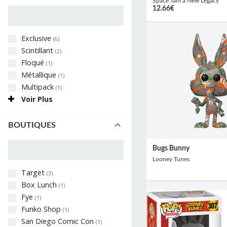
Space Jam a New Legacy
12.66
€
Exclusive
(
6
)
Scintillant
(
2
)
Floqué
(
1
)
Métallique
(
1
)
Multipack
(
1
)
Voir Plus
BOUTIQUES
Bugs Bunny
Looney Tunes
Target
(
3
)
Box Lunch
(
1
)
Fye
(
1
)
Funko Shop
(
1
)
San Diego Comic Con
(
1
)