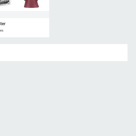
ter
es