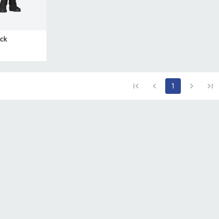
ack
1