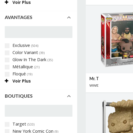
Voir Plus
AVANTAGES
Exclusive
(
504
)
Color Variant
(
39
)
Glow In The Dark
(
35
)
Métallique
(
21
)
Floqué
(
19
)
Mr. T
Voir Plus
WWE
BOUTIQUES
Target
(
533
)
New York Comic Con
(
9
)