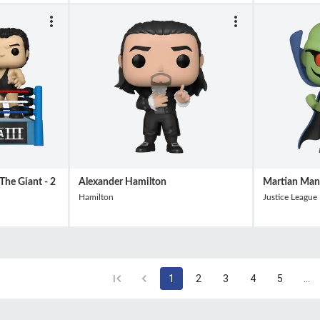
he Giant - 2
Alexander Hamilton
Martian Man
Hamilton
Justice League
1
2
3
4
5
…