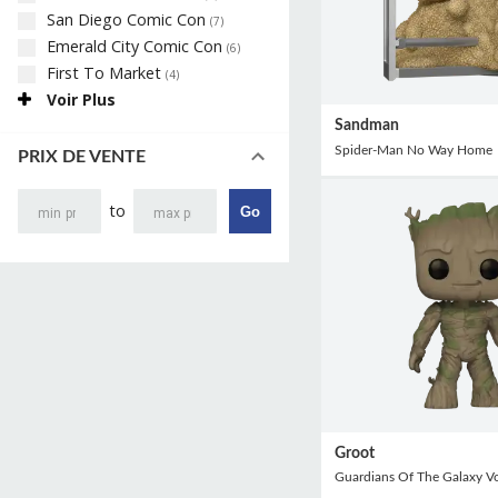
San Diego Comic Con
(
7
)
Emerald City Comic Con
(
6
)
First To Market
(
4
)
Voir Plus
Sandman
Spider-Man No Way Home
PRIX DE VENTE
to
Go
Groot
Guardians Of The Galaxy V