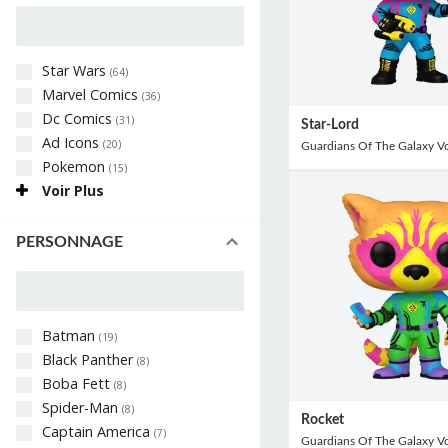
Star Wars
(
64
)
Marvel Comics
(
36
)
Dc Comics
(
31
)
Star-Lord
Ad Icons
(
20
)
Guardians Of The Galaxy V
Pokemon
(
15
)
Voir Plus
PERSONNAGE
Batman
(
19
)
Black Panther
(
8
)
Boba Fett
(
8
)
Spider-Man
(
8
)
Rocket
Captain America
(
7
)
Guardians Of The Galaxy V