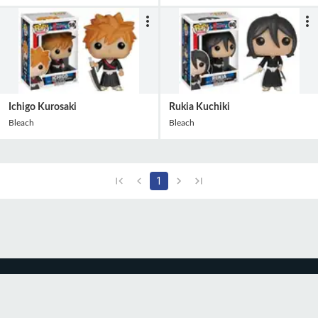
Ichigo Kurosaki
Rukia Kuchiki
Bleach
Bleach
1
CGU
Protection des
Politique de
données
confidentialité