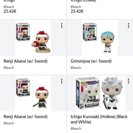
Ichigo
Ichigo (Chase)
Bleach
Bleach
25.42
€
25.42
€
Renji Abarai (w/ Sword)
Grimmjow (w/ Sword)
Bleach
Bleach
Renji Abarai (w/ Sword)
Ichigo Kurosaki (Hollow) (Black
and White)
Bleach
Bleach