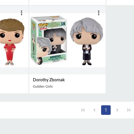
Dorothy Zbornak
Golden Girls
1