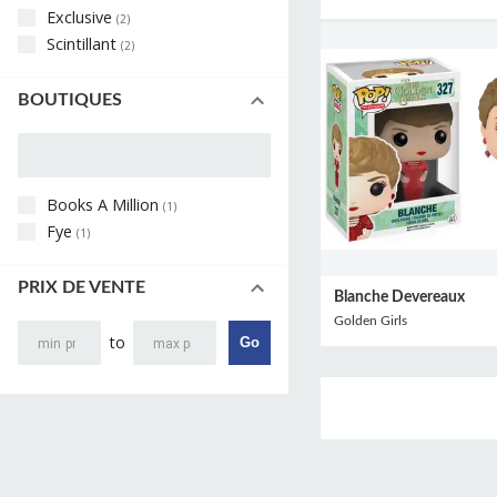
Exclusive
(
2
)
Scintillant
(
2
)
BOUTIQUES
Books A Million
(
1
)
Fye
(
1
)
PRIX DE VENTE
Blanche Devereaux
Golden Girls
to
Go