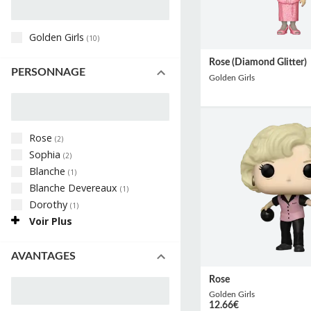
Golden Girls
(
10
)
Rose (Diamond Glitter)
PERSONNAGE
Golden Girls
Rose
(
2
)
Sophia
(
2
)
Blanche
(
1
)
Blanche Devereaux
(
1
)
Dorothy
(
1
)
Voir Plus
AVANTAGES
Rose
Golden Girls
12.66
€