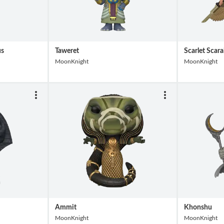
us
Taweret
Scarlet Scar
MoonKnight
MoonKnight
Ammit
Khonshu
MoonKnight
MoonKnight