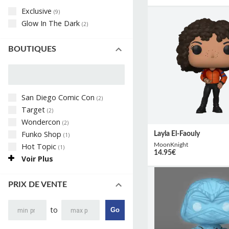
Exclusive
(
9
)
Glow In The Dark
(
2
)
BOUTIQUES
San Diego Comic Con
(
2
)
Target
(
2
)
Wondercon
(
2
)
Funko Shop
Layla El-Faouly
(
1
)
Hot Topic
MoonKnight
(
1
)
14.95
€
Voir Plus
PRIX DE VENTE
to
Go