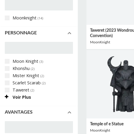
Moonknight
(
14
)
Taweret (2023 Wondro
PERSONNAGE
Convention)
MoonKnight
Moon Knight
(
3
)
Khonshu
(
2
)
Mister Knight
(
2
)
Scarlet Scarab
(
2
)
Taweret
(
2
)
Voir Plus
AVANTAGES
Temple of e Statue
MoonKnight