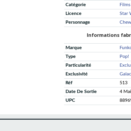
Catégorie
Films
Licence
Star 
Personnage
Chew
Informations fab
Marque
Funk
Type
Pop!
Particularité
Exclu
Exclusivité
Galac
Réf
513
Date De Sortie
4 Ma
UPC
8896
CGU
Protection des données
Politique de confidentialité