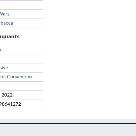
Wars
bacca
riquants
o
sive
tic Convention
i 2022
98641272