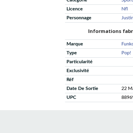
Catégorie
Sport
Licence
Nfl
Personnage
Justi
Informations fab
Marque
Funk
Type
Pop!
Particularité
Exclusivité
Réf
Date De Sortie
22 M
UPC
8896
CGU
Protection des données
Politique de confidentialité