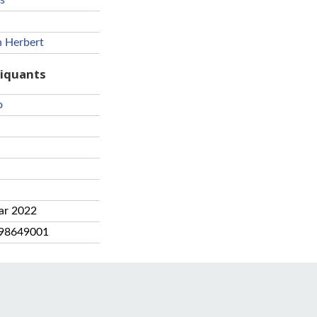
s
n Herbert
riquants
o
ar 2022
98649001