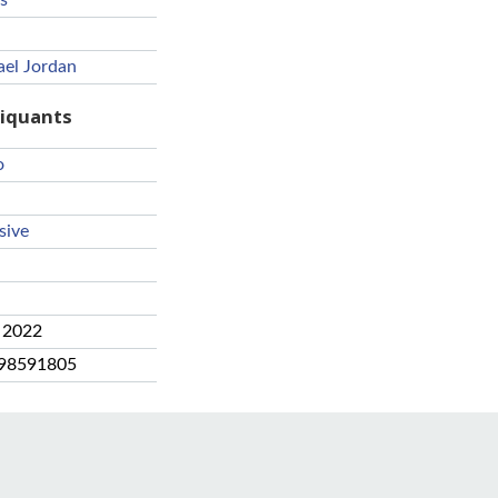
s
el Jordan
riquants
o
sive
 2022
98591805