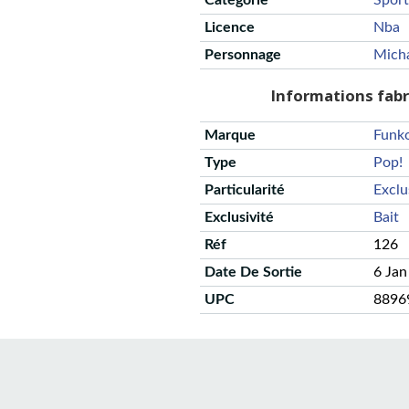
Catégorie
Sport
Licence
Nba
Personnage
Micha
Informations fab
Marque
Funk
Type
Pop!
Particularité
Exclu
Exclusivité
Bait
Réf
126
Date De Sortie
6 Jan
UPC
8896
CGU
Protection des données
Politique de confidentialité