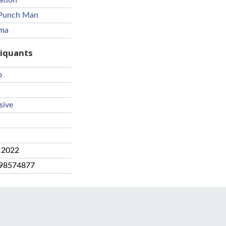
ation
Punch Man
ama
riquants
o
sive
 2022
98574877