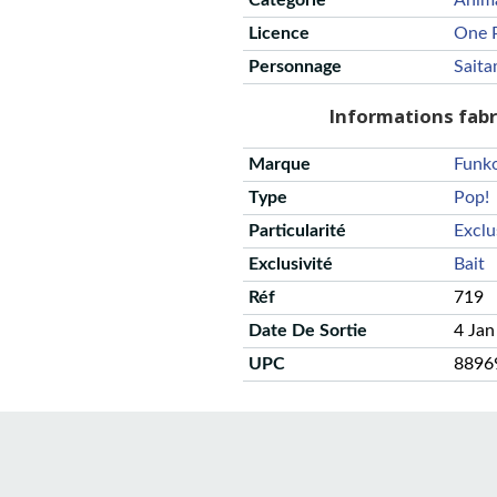
Catégorie
Anim
Licence
One 
Personnage
Sait
Informations fab
Marque
Funk
Type
Pop!
Particularité
Exclu
Exclusivité
Bait
Réf
719
Date De Sortie
4 Jan
UPC
8896
CGU
Protection des données
Politique de confidentialité