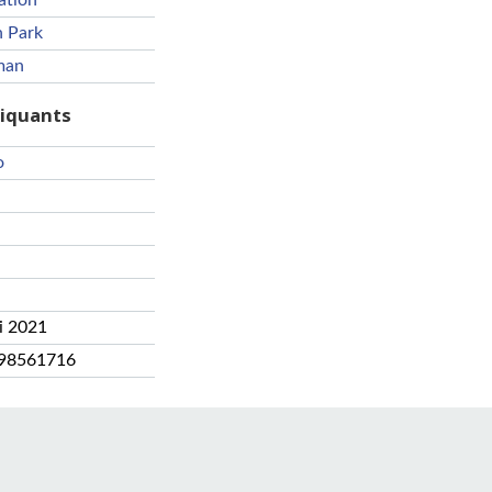
ation
 Park
man
riquants
o
i 2021
98561716