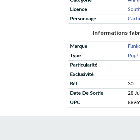
Catégorie
Anim
Licence
South
Personnage
Cart
Informations fab
Marque
Funk
Type
Pop!
Particularité
Exclusivité
Réf
30
Date De Sortie
28 Ju
UPC
8896
CGU
Protection des données
Politique de confidentialité