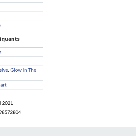
e
riquants
o
sive
,
Glow In The
art
i 2021
98572804