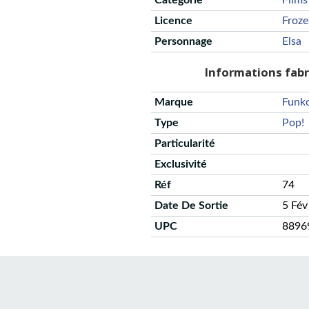
Catégorie
Films
Licence
Froz
Personnage
Elsa
Informations fab
Marque
Funk
Type
Pop!
Particularité
Exclusivité
Réf
74
Date De Sortie
5 Fév
UPC
8896
CGU
Protection des données
Politique de confidentialité