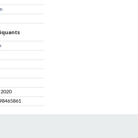
en
riquants
o
 2020
98465861