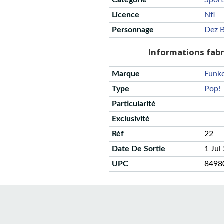
Catégorie
Sport
Licence
Nfl
Personnage
Dez B
Informations fab
Marque
Funk
Type
Pop!
Particularité
Exclusivité
Réf
22
Date De Sortie
1 Jui
UPC
8498
CGU
Protection des données
Politique de confidentialité