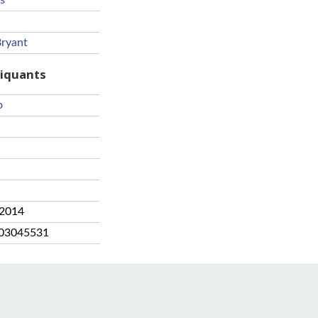
s
ryant
riquants
o
 2014
03045531