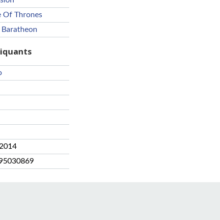
ision
 Of Thrones
 Baratheon
riquants
o
 2014
95030869