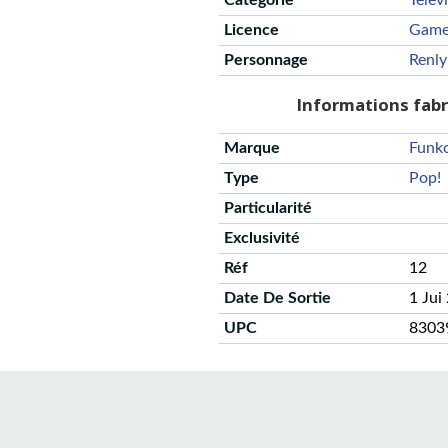
Catégorie
Telev
Licence
Game
Personnage
Renly
Informations fab
Marque
Funk
Type
Pop!
Particularité
Exclusivité
Réf
12
Date De Sortie
1 Jui
UPC
8303
CGU
Protection des données
Politique de confidentialité