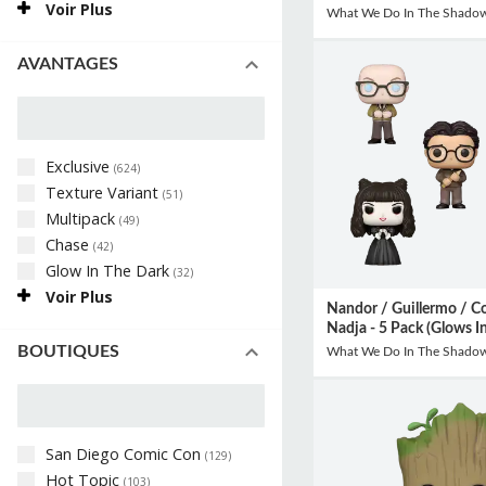
Voir Plus
What We Do In The Shado
AVANTAGES
Exclusive
(
624
)
Texture Variant
(
51
)
Multipack
(
49
)
Chase
(
42
)
Glow In The Dark
(
32
)
Voir Plus
Nandor / Guillermo / Col
Nadja - 5 Pack (Glows I
BOUTIQUES
What We Do In The Shado
San Diego Comic Con
(
129
)
Hot Topic
(
103
)