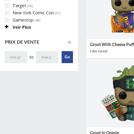
Target
(
55
)
New York Comic Con
(
51
)
Gamestop
(
48
)
Voir Plus
PRIX DE VENTE
Groot With Cheese Puff
I Am Groot
to
Go
Groot In Onesie