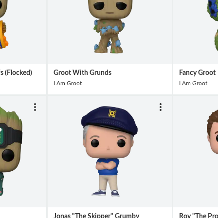
s (Flocked)
Groot With Grunds
Fancy Groot
I Am Groot
I Am Groot
Jonas "The Skipper" Grumby
Roy "The Pro