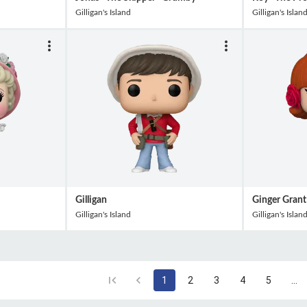
Gilligan's Island
Gilligan's Islan
Gilligan
Ginger Grant
Gilligan's Island
Gilligan's Islan
1
2
3
4
5
…