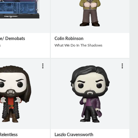
ie/ Demobats
Colin Robinson
s
What We Do In The Shadows
elentless
Laszlo Cravensworth