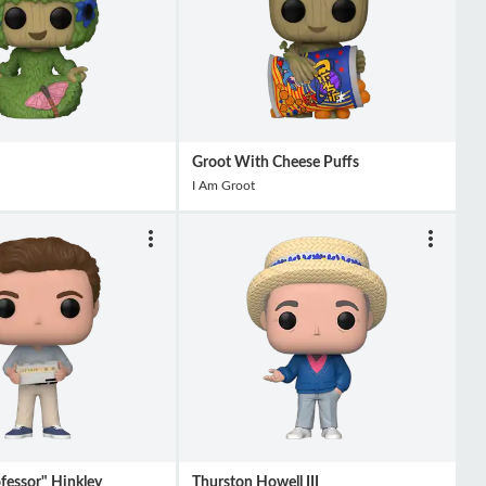
Groot With Cheese Puffs
I Am Groot
fessor" Hinkley
Thurston Howell III