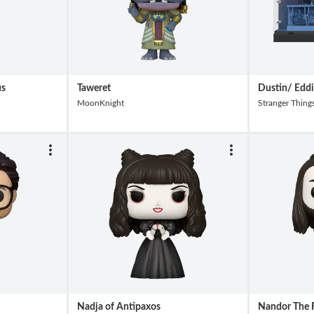
us
Taweret
Dustin/ Edd
MoonKnight
Stranger Thing
Nadja of Antipaxos
Nandor The R