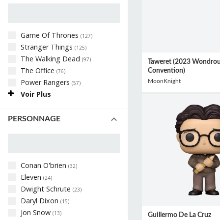
Game Of Thrones
(
127
)
Stranger Things
(
125
)
The Walking Dead
(
97
)
Taweret (2023 Wondro
The Office
Convention)
(
76
)
Power Rangers
MoonKnight
(
57
)
Voir Plus
PERSONNAGE
Conan O'brien
(
32
)
Eleven
(
24
)
Dwight Schrute
(
23
)
Daryl Dixon
(
15
)
Jon Snow
(
13
)
Guillermo De La Cruz