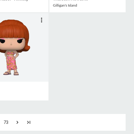
d
Gilligan's Island
d
73