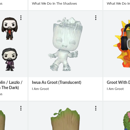
ws
What We Do In The Shadows
What We Do I
in / Laszlo /
Iwua As Groot (Translucent)
Groot With 
n The Dark)
I Am Groot
I Am Groot
ws