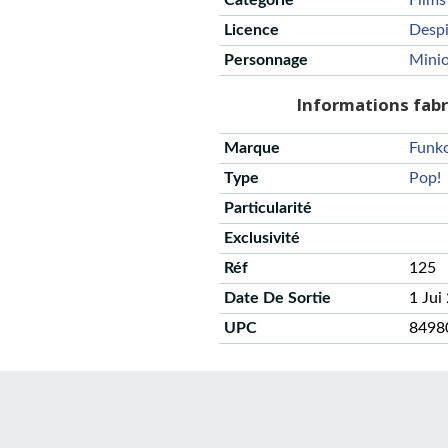
Catégorie
Films
Licence
Desp
Personnage
Mini
Informations fab
Marque
Funk
Type
Pop!
Particularité
Exclusivité
Réf
125
Date De Sortie
1 Jui
UPC
8498
CGU
Protection des données
Politique de confidentialité