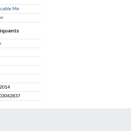
icable Me
on
riquants
o
 2014
03042837