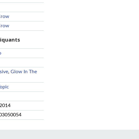
Crow
Crow
riquants
o
sive
,
Glow In The
opic
 2014
03050054