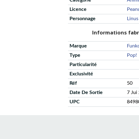
Catégorie
Anim
Licence
Pean
Personnage
Linus
Informations fab
Marque
Funk
Type
Pop!
Particularité
Exclusivité
Réf
50
Date De Sortie
7 Jui
UPC
8498
CGU
Protection des données
Politique de confidentialité