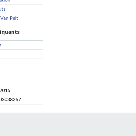
ation
uts
 Van Pelt
riquants
o
 2015
03038267