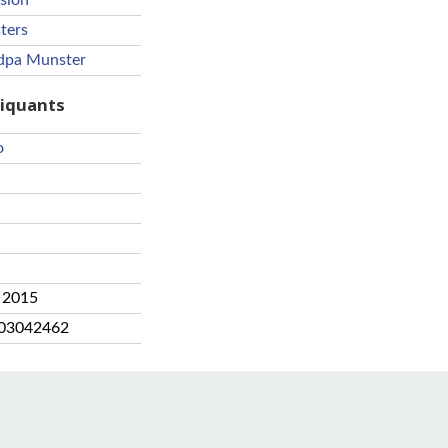
ision
ters
dpa Munster
riquants
o
l 2015
03042462