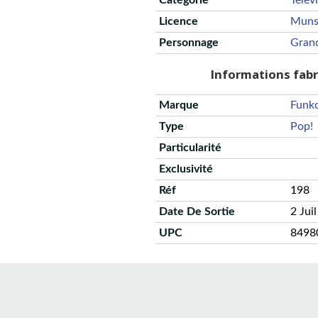
Catégorie
Telev
Licence
Muns
Personnage
Gran
Informations fab
Marque
Funk
Type
Pop!
Particularité
Exclusivité
Réf
198
Date De Sortie
2 Jui
UPC
8498
CGU
Protection des données
Politique de confidentialité