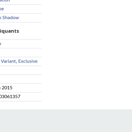
ation
oe
m Shadow
riquants
o
 Variant
,
Exclusive
u 2015
03061357