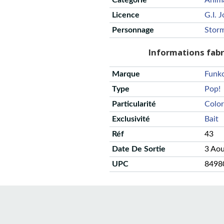
Catégorie
Anim
Licence
G.i. J
Personnage
Stor
Informations fab
Marque
Funk
Type
Pop!
Particularité
Color
Exclusivité
Bait
Réf
43
Date De Sortie
3 Ao
UPC
8498
CGU
Protection des données
Politique de confidentialité