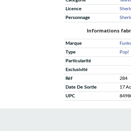
Catégorie
Telev
Licence
Sherl
Personnage
Sher
Informations fab
Marque
Funk
Type
Pop!
Particularité
Exclusivité
Réf
284
Date De Sortie
17 A
UPC
8498
CGU
Protection des données
Politique de confidentialité