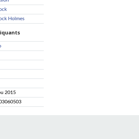
ision
ock
lock Holmes
riquants
o
ou 2015
03060503