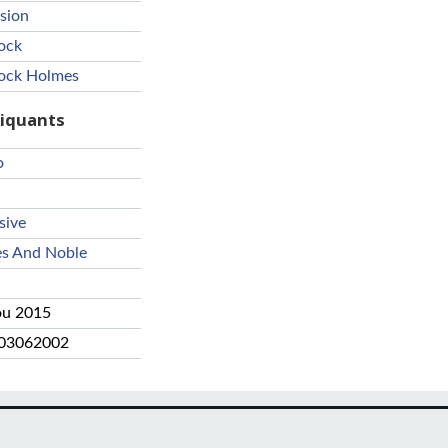
ision
ock
lock Holmes
riquants
o
sive
es And Noble
ou 2015
03062002