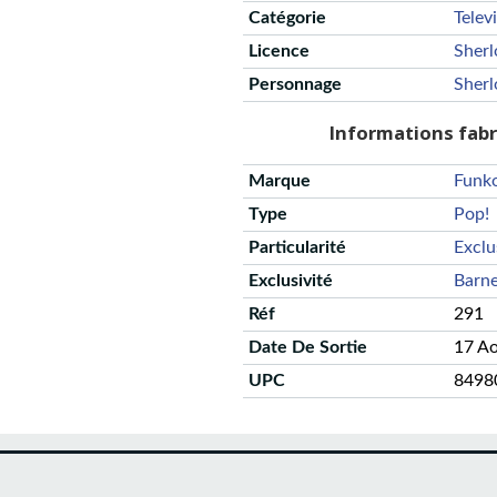
Catégorie
Telev
Licence
Sherl
Personnage
Sher
Informations fab
Marque
Funk
Type
Pop!
Particularité
Exclu
Exclusivité
Barn
Réf
291
Date De Sortie
17 A
UPC
8498
CGU
Protection des données
Politique de confidentialité