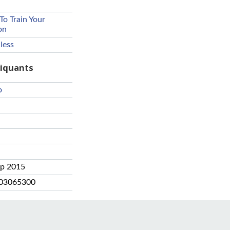
o Train Your
on
less
riquants
o
ep 2015
03065300