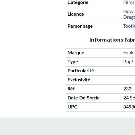
Catégorie
Films
How T
Licence
Drag
Personnage
Tooth
Informations fab
Marque
Funk
Type
Pop!
Particularité
Exclusivité
Réf
232
Date De Sortie
24 S
UPC
8498
CGU
Protection des données
Politique de confidentialité