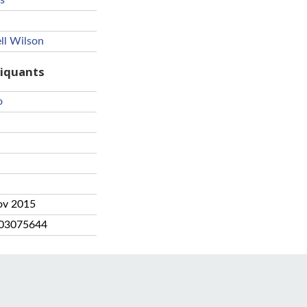
s
ll Wilson
riquants
o
ov 2015
03075644