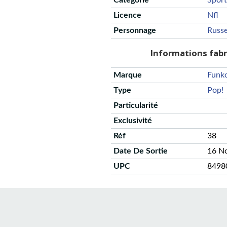
Catégorie
Sport
Licence
Nfl
Personnage
Russe
Informations fab
Marque
Funk
Type
Pop!
Particularité
Exclusivité
Réf
38
Date De Sortie
16 N
UPC
8498
CGU
Protection des données
Politique de confidentialité