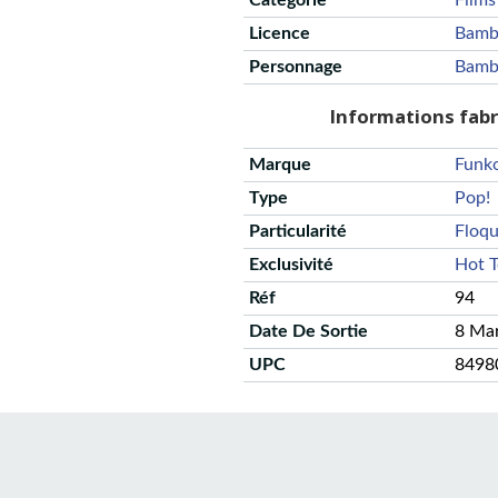
Catégorie
Films
Licence
Bamb
Personnage
Bamb
Informations fab
Marque
Funk
Type
Pop!
Particularité
Floq
Exclusivité
Hot T
Réf
94
Date De Sortie
8 Ma
UPC
8498
CGU
Protection des données
Politique de confidentialité