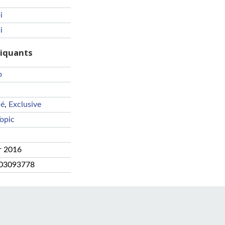
i
i
riquants
o
ué
,
Exclusive
opic
r 2016
03093778