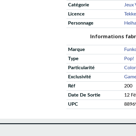
Catégorie
Jeux 
Licence
Tekk
Personnage
Heiha
Informations fab
Marque
Funk
Type
Pop!
Particularité
Color
Exclusivité
Game
Réf
200
Date De Sortie
12 F
UPC
8896
CGU
Protection des données
Politique de confidentialité