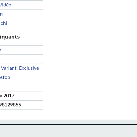
Vidéo
en
chi
riquants
o
 Variant
,
Exclusive
stop
év 2017
98129855