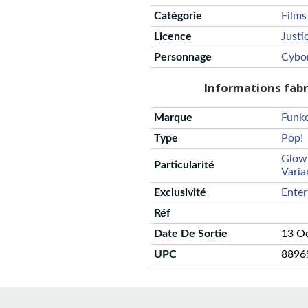
Catégorie
Films
Licence
Justi
Personnage
Cybo
Informations fab
Marque
Funk
Type
Pop!
Glow 
Particularité
Varia
Exclusivité
Enter
Réf
Date De Sortie
13 O
UPC
8896