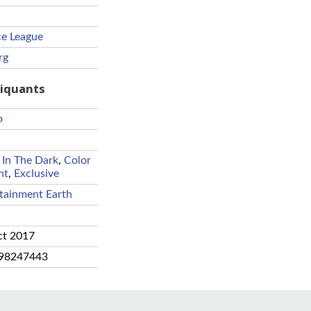
ce League
rg
riquants
o
In The Dark
,
Color
nt
,
Exclusive
tainment Earth
ct 2017
98247443