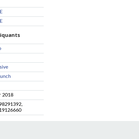
-E
-E
riquants
o
sive
Lunch
r 2018
98291392
,
19126660