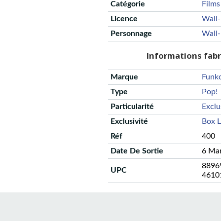
Catégorie
Films
Licence
Wall
Personnage
Wall
Informations fab
Marque
Funk
Type
Pop!
Particularité
Exclu
Exclusivité
Box 
Réf
400
Date De Sortie
6 Ma
8896
UPC
4610
CGU
Protection des données
Politique de confidentialité