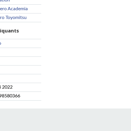
ation
ero Academia
iro Toyomitsu
riquants
o
i 2022
98580366