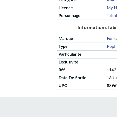
Catégorie
Anim
Licence
My H
Personnage
Taish
Informations fab
Marque
Funk
Type
Pop!
Particularité
Exclusivité
Réf
1142
Date De Sortie
13 Ju
UPC
8896
CGU
Protection des données
Politique de confidentialité