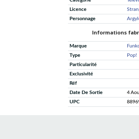
Catégorie
Telev
Licence
Stran
Personnage
Argyl
Informations fab
Marque
Funk
Type
Pop!
Particularité
Exclusivité
Réf
Date De Sortie
4 Ao
UPC
8896
CGU
Protection des données
Politique de confidentialité