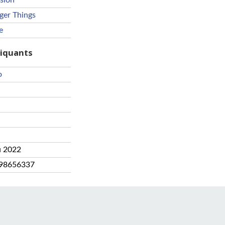
ision
ger Things
e
riquants
o
u 2022
98656337