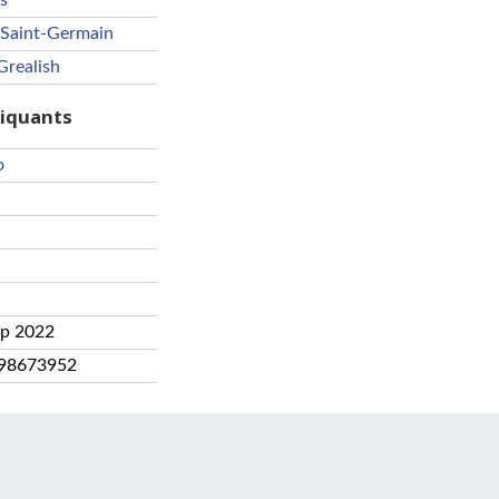
s
 Saint-Germain
Grealish
riquants
o
ep 2022
98673952