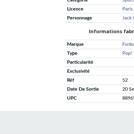
Catégorie
Sport
Licence
Paris
Personnage
Jack 
Informations fab
Marque
Funk
Type
Pop!
Particularité
Exclusivité
Réf
52
Date De Sortie
20 S
UPC
8896
CGU
Protection des données
Politique de confidentialité