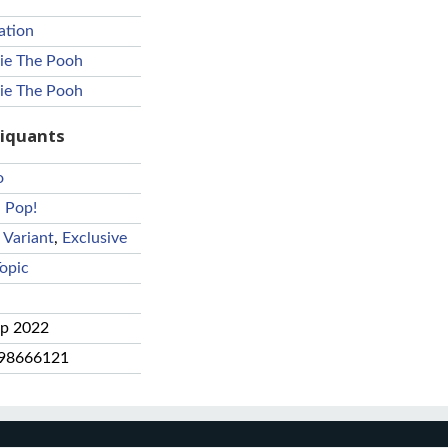
ation
ie The Pooh
ie The Pooh
riquants
o
,
Pop!
 Variant
,
Exclusive
opic
ep 2022
98666121