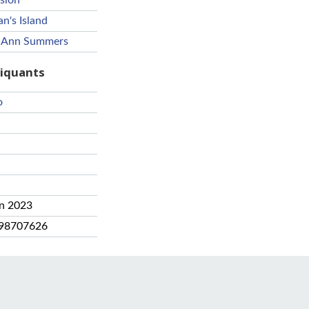
ision
an's Island
 Ann Summers
riquants
o
an 2023
98707626