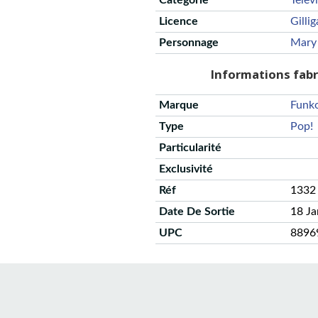
Catégorie
Telev
Licence
Gillig
Personnage
Mary
Informations fab
Marque
Funk
Type
Pop!
Particularité
Exclusivité
Réf
1332
Date De Sortie
18 J
UPC
8896
CGU
Protection des données
Politique de confidentialité