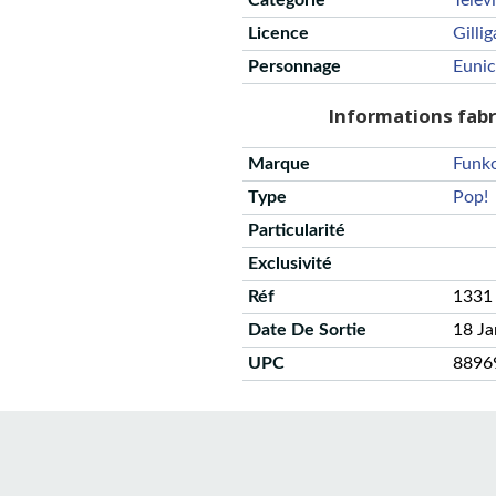
Catégorie
Telev
Licence
Gillig
Personnage
Eunic
Informations fab
Marque
Funk
Type
Pop!
Particularité
Exclusivité
Réf
1331
Date De Sortie
18 J
UPC
8896
CGU
Protection des données
Politique de confidentialité