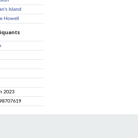
ision
an's Island
e Howell
riquants
o
an 2023
98707619