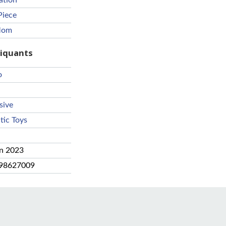
ation
Piece
Mom
riquants
o
sive
tic Toys
an 2023
98627009