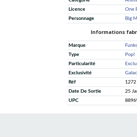
Catégorie
Anim
Licence
One 
Personnage
Big 
Informations fab
Marque
Funk
Type
Pop!
Particularité
Exclu
Exclusivité
Galac
Réf
1272
Date De Sortie
25 J
UPC
8896
CGU
Protection des données
Politique de confidentialité