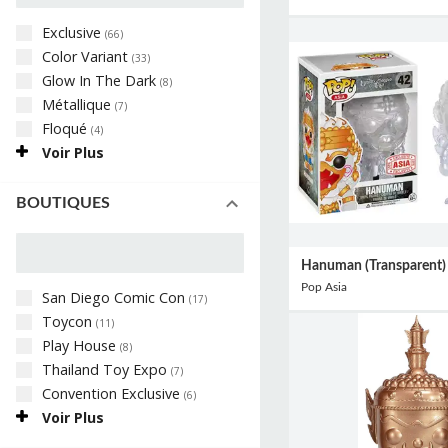
Exclusive
(
66
)
Color Variant
(
33
)
Glow In The Dark
(
8
)
Métallique
(
7
)
Floqué
(
4
)
Voir Plus
BOUTIQUES
Hanuman (Transparent)
Pop Asia
San Diego Comic Con
(
17
)
Toycon
(
11
)
Play House
(
8
)
Thailand Toy Expo
(
7
)
Convention Exclusive
(
6
)
Voir Plus