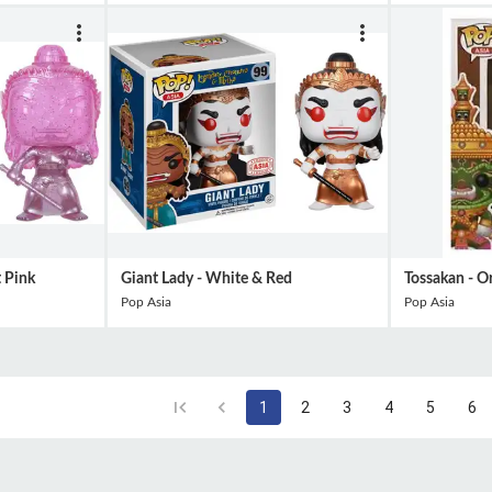
t Pink
Giant Lady - White & Red
Tossakan - O
Pop Asia
Pop Asia
1
2
3
4
5
6