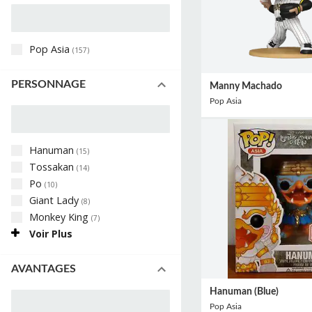
Pop Asia
(
157
)
PERSONNAGE
Manny Machado
Pop Asia
Hanuman
(
15
)
Tossakan
(
14
)
Po
(
10
)
Giant Lady
(
8
)
Monkey King
(
7
)
Voir Plus
AVANTAGES
Hanuman (Blue)
Pop Asia