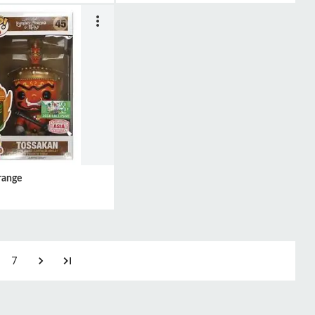
range
7