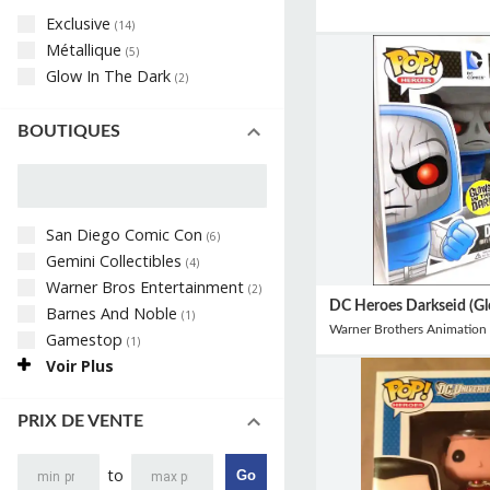
Exclusive
(
14
)
Métallique
(
5
)
Glow In The Dark
(
2
)
BOUTIQUES
San Diego Comic Con
(
6
)
Gemini Collectibles
(
4
)
Warner Bros Entertainment
(
2
)
DC Heroes Darkseid (G
Barnes And Noble
(
1
)
Warner Brothers Animation
Gamestop
(
1
)
Voir Plus
PRIX DE VENTE
to
Go