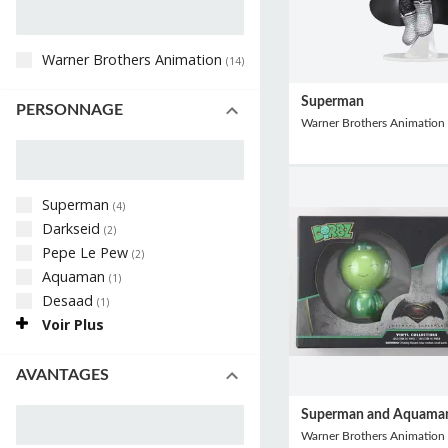
Warner Brothers Animation
(
14
)
Superman
PERSONNAGE
Warner Brothers Animation
Superman
(
4
)
Darkseid
(
2
)
Pepe Le Pew
(
2
)
Aquaman
(
1
)
Desaad
(
1
)
Voir Plus
AVANTAGES
Superman and Aquaman
Warner Brothers Animation