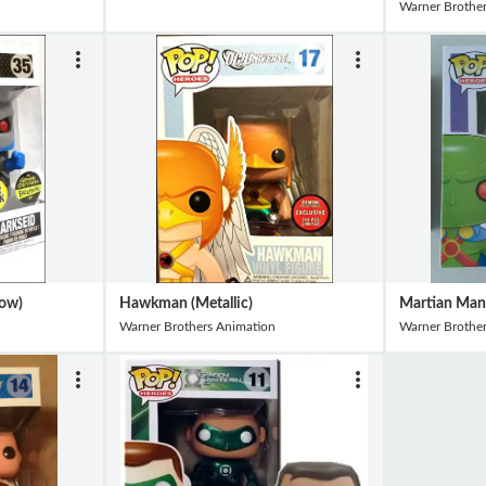
Warner Brothe
low)
Hawkman (Metallic)
Martian Manh
Warner Brothers Animation
Warner Brothe