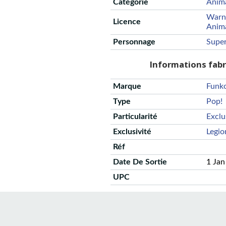
Catégorie
Anim
Warn
Licence
Anim
Personnage
Supe
Informations fab
Marque
Funk
Type
Pop!
Particularité
Exclu
Exclusivité
Legio
Réf
Date De Sortie
1 Jan
UPC
CGU
Protection des données
Politique de confidentialité