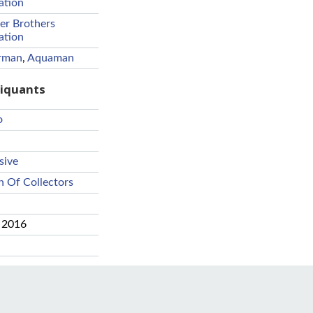
ation
er Brothers
ation
rman
,
Aquaman
riquants
o
sive
n Of Collectors
 2016