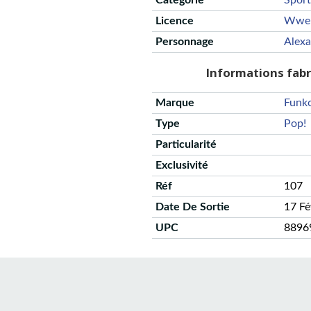
Catégorie
Sport
Licence
Wwe
Personnage
Alexa
Informations fab
Marque
Funk
Type
Pop!
Particularité
Exclusivité
Réf
107
Date De Sortie
17 F
UPC
8896
CGU
Protection des données
Politique de confidentialité