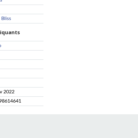
s
 Bliss
riquants
o
év 2022
98614641