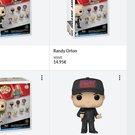
Randy Orton
WWE
14.95
€