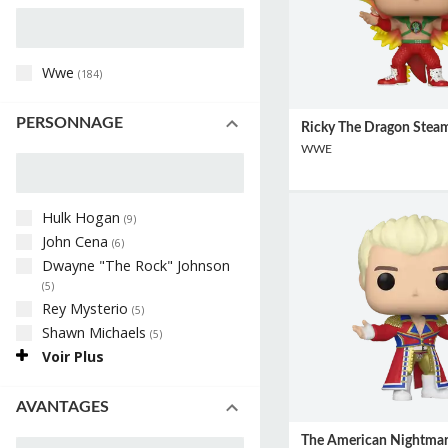
Wwe
(
184
)
PERSONNAGE
Ricky The Dragon Stea
WWE
Hulk Hogan
(
9
)
John Cena
(
6
)
Dwayne "the Rock" Johnson
(
5
)
Rey Mysterio
(
5
)
Shawn Michaels
(
5
)
Voir Plus
AVANTAGES
The American Nightmar