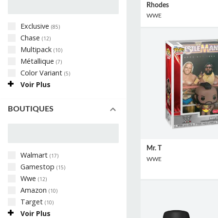
Rhodes
WWE
Exclusive
(
85
)
Chase
(
12
)
Multipack
(
10
)
Métallique
(
7
)
Color Variant
(
5
)
Voir Plus
BOUTIQUES
Mr. T
Walmart
(
17
)
WWE
Gamestop
(
15
)
Wwe
(
12
)
Amazon
(
10
)
Target
(
10
)
Voir Plus